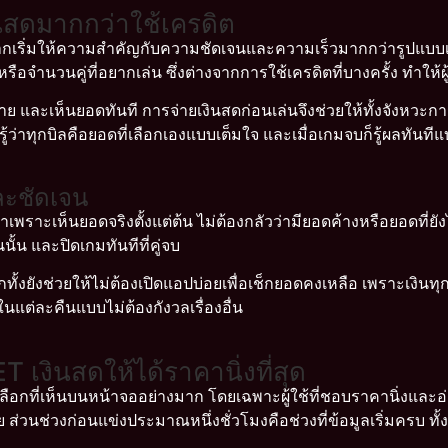
สดมากกว่าใช้เครดิต
นมากเริ่มให้ความสำคัญกับความชัดเจนและความเร็วมากกว่ารูปแบบเ
หรือจำนวนคู่ที่อยากเล่น ซึ่งต่างจากการใช้เครดิตที่บางครั้ง ทำให้ผ
นง่าย และเห็นยอดทันที การจ่ายเงินสดก่อนเล่นจึงช่วยให้ทั้งจังหวะก
รู้ว่าทุกบิลคือยอดที่เลือกเองแบบเต็มใจ และเมื่อเกมจบก็รู้ผล
และชัดเจน
่าเพราะเห็นยอดจริงตั้งแต่ต้น ไม่ต้องกลัวว่ามียอดค้างหรือยอดที่ยัง
นั้น และปิดเกมทันทีที่คู่จบ
อีกทั้งยังช่วยให้ไม่ต้องเปิดแอปบ่อยเพื่อเช็กยอดคงเหลือ เพราะเงิน
แต่ละคืนแบบไม่ต้องกังวลเรื่องอื่น
เงินสดให้ได้ราคานิ่งที่สุด
ลือกที่เห็นบนหน้าจออย่างมาก โดยเฉพาะผู้ใช้ที่ชอบราคานิ่งและอ่
่วนช่วงก่อนแข่งประมาณหนึ่งชั่วโมงคือช่วงที่ข้อมูลเริ่มครบ ทั้งร