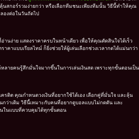
ุ้นสกอร์รวมง่ายกว่า หรือเลือกทีมชนะเพียงทีมนั้น วิธีนี้ทำให้คุณ
กลองต่อในวันถัดไป
ที่อ่านง่าย แสดงราคาครบในหน้าเดียว เพื่อให้คุณตัดสินใจได้เร็ว
ราคาแบบเรียลไทม์ ก็ยิ่งช่วยให้ผู้เล่นเลือกช่วงเวลากดได้แม่นกว่า
้หลายคนรู้สึกมั่นใจมากขึ้นในการเล่นเงินสด เพราะทุกขั้นตอนเป็น
ดิต คุณกำหนดวงเงินที่อยากใช้ได้เอง เลือกคู่ที่มั่นใจ และลุ้น
่นกว่าเดิม วิธีนี้เหมาะกับคนที่อยากดูบอลแบบไม่กดดัน และ
เล่นในแบบที่ควบคุมได้ทุกขั้นตอน