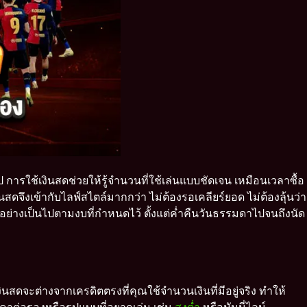
การใช้เงินสดช่วยให้รู้จำนวนที่ใช้เล่นแบบชัดเจน เหมือนเวลาซื้อ
ินสดจึงเข้ากับไลฟ์สไตล์มากกว่า ไม่ต้องรอเคลียร์ยอด ไม่ต้องลุ้นว่า
ะทุกอย่างเป็นไปตามงบที่กำหนดไว้ ตั้งแต่ค่ำคืนวันธรรมดาไปจนถึงนัด
งินสดจะต่างจากเครดิตตรงที่คุณใช้จำนวนเงินที่มีอยู่จริง ทำให้