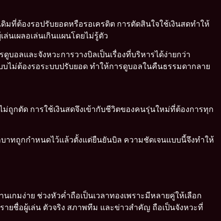
ดิมที่ต้องรอปรับยอดหรือรอเครดิต การตัดสินใจใช้เงินสดทำให้
ู้เล่นเผลอเล่นเกินแผนโดยไม่รู้ตัว
ารดูบอลและจังหวะการวางบิลเป็นเรื่องที่บริหารได้ง่ายกว่า
ทันทีแบบไม่ต้องรอระบบปรับยอด ทำให้การดูบอลในคืนธรรมดากลาย
ไม่ถูกตัด การใช้เงินสดจึงเข้ากับชีวิตของคนรุ่นใหม่ที่ต้องการทุก
ทุกบาทถูกกำหนดไว้แล้วตั้งแต่ยืนยันบิล ความชัดเจนแบบนี้จึงทำให้
านเกมง่าย ช่วงหัวค่ำถือเป็นเวลาทองเพราะมีหลายคู่ให้เลือก
ายชื่อผู้เล่น ตัวจริง สภาพทีม และข่าวสำคัญ ถือเป็นจังหวะที่