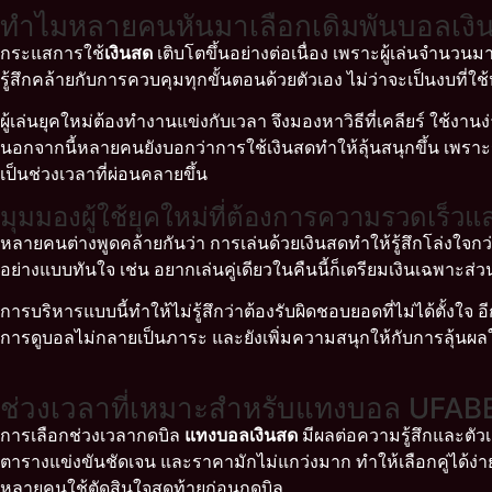
ทำไมหลายคนหันมาเลือกเดิมพันบอลเงิน
กระแสการใช้
เงินสด
เติบโตขึ้นอย่างต่อเนื่อง เพราะผู้เล่นจำนว
รู้สึกคล้ายกับการควบคุมทุกขั้นตอนด้วยตัวเอง ไม่ว่าจะเป็นงบที่ใช้
ผู้เล่นยุคใหม่ต้องทำงานแข่งกับเวลา จึงมองหาวิธีที่เคลียร์ ใช้งา
นอกจากนี้หลายคนยังบอกว่าการใช้เงินสดทำให้ลุ้นสนุกขึ้น เพราะ
เป็นช่วงเวลาที่ผ่อนคลายขึ้น
มุมมองผู้ใช้ยุคใหม่ที่ต้องการความรวดเร็ว
หลายคน
ต่างพูดคล้ายกันว่า การเล่นด้วยเงินสดทำให้รู้สึกโล่งใจกว
อย่างแบบทันใจ เช่น อยากเล่นคู่เดียวในคืนนี้ก็เตรียมเงินเฉพาะส่วน
การบริหารแบบนี้ทำให้ไม่รู้สึกว่าต้องรับผิดชอบยอดที่ไม่ได้ตั้งใจ 
การดูบอลไม่กลายเป็นภาระ และยังเพิ่มความสนุกให้กับการลุ้นผลใน
ช่วงเวลาที่เหมาะสำหรับแทงบอล UFABET 
การเลือกช่วงเวลากดบิล
แทงบอลเงินสด
มีผลต่อความรู้สึกและตัวเ
ตารางแข่งขันชัดเจน และราคามักไม่แกว่งมาก ทำให้เลือกคู่ได้ง่าย ส
หลายคนใช้ตัดสินใจสุดท้ายก่อนกดบิล