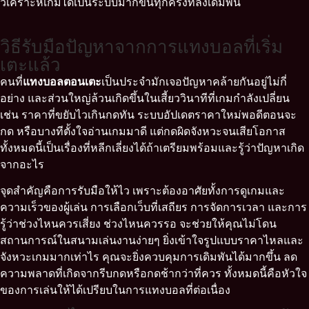
วิเคราะห์เกมได้เป็นระบบมากขึ้นทุกครั้งที่ลงเดิมพัน
วิธีรับมือปัญหาจากการแทงบอลที่เริ่ม
เตะแล้ว
คนที่
แทงบอลตอนเตะ
เป็นประจำมักเจอปัญหาคล้ายกันอยู่ไม่กี่
อย่าง และส่วนใหญ่ล้วนเกิดขึ้นในเสี้ยววินาทีที่เกมกำลังเปลี่ยน
เช่น ราคาที่ขยับไวเกินกดทัน ระบบอัปเดตราคาใหม่พอดีตอนจะ
กด หรือบางทีตั้งใจอ่านเกมมาดี แต่กดผิดจังหวะจนเสียโอกาส
ทั้งหมดนี้เป็นเรื่องที่หลีกเลี่ยงได้ถ้าเตรียมพร้อมและรู้ว่าปัญหาเกิด
จากอะไร
จุดสำคัญคือการรับมือให้ไว เพราะต้องอาศัยทั้งการดูเกมและ
ความเร็วของผู้เล่น การเลือกเว็บที่เสถียร การจัดการเวลา และการ
รู้ว่าช่วงไหนควรเสี่ยง ช่วงไหนควรรอ จะช่วยให้คุณไม่โดน
สถานการณ์ในสนามเล่นงานง่ายๆ ยิ่งเข้าใจรูปแบบราคาไหลและ
จังหวะเกมมากเท่าไร คุณจะยิ่งควบคุมการเดิมพันได้มากขึ้น ลด
ความพลาดที่เกิดจากรีบกดหรือกดช้ากว่าที่ควร ทั้งหมดนี้คือหัวใจ
ของการเล่นให้ได้เปรียบในการแทงบอลที่ต่อเนื่อง