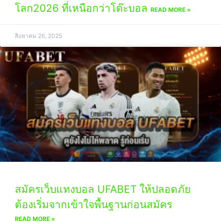
โลก2026 ที่เหนือกว่าโต๊ะบอล
READ MORE »
สิงหาคม 26, 2025
สมัครเว็บแทงบอล UFABET ให้ปลอดภัย
ต้องเริ่มจากเข้าใจพื้นฐานก่อนสมัคร
READ MORE »