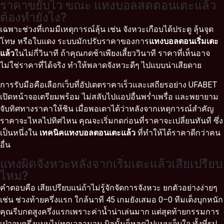
ราคาขยับไว ขณะ แทงบอลสดตอนเตะแล้ว
ต้องทำยังไง?
เฉพาะช่วงที่เกมมีเหตุการณ์ลุ้น เช่น จังหวะเกือบได้ประตู ลุ้นจุด
โทษ หรือใบแดง ระบบมักปรับราคาของการ
แทงบอลตอนเริ่มเตะ
แล้ว
ในไม่กี่วินาที ถ้าคุณกดช้าเพียงเสี้ยววินาที ราคาที่เห็นอาจ
ไม่ใช่ราคาที่ได้จริง ทำให้พลาดจังหวะดีๆ ไปแบบน่าเสียดาย
การรับมือคือเลือกเว็บที่อัปเดตราคาเร็วและเสถียรอย่าง UFABET
เปิดหน้าจอเตรียมพร้อม ไม่สลับไปแอปอื่นพร่ำเพรื่อ และพยายาม
จับทิศทางราคาให้ชิน เมื่อพอเดาได้ว่าหลังจากเหตุการณ์สำคัญ
ราคาจะไหลไปทิศไหน คุณจะเริ่มกดก่อนที่ราคาจะเปลี่ยนทันที ซึ่ง
เป็นหนึ่งใน
เทคนิคแทงบอลตอนเตะแล้ว
ที่ทำให้ได้ราคาดีกว่าคน
อื่น
แทงผิดจังหวะหลังจากเริ่มเตะแล้วเสียเปรียบ
ไหม?
คำตอบคือ เสียเปรียบแน่ถ้าไม่รู้จักจัดการจังหวะ ยกตัวอย่างง่ายๆ
เช่น ช่วงท้ายครึ่งแรก ใกล้นาที 45 เกมยังเสมอ 0–0 ทีมเต็งบุกหนัก
คุณรีบกดสูงครึ่งแรกเพราะค่าน้ำน่าเล่นมาก แต่สุดท้ายกรรมการ
เป่าจบครึ่งแบบไม่ทดเวลานาน บิลนั้นก็หลุดไปแบบเจ็บใจ ทั้งที่รูป