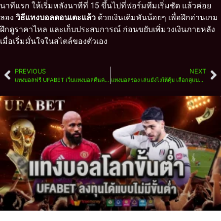
นาทีแรก ให้เริ่มหลังนาทีที่ 15 ขึ้นไปที่ฟอร์มทีมเริ่มชัด แล้วค่อย
ลอง
วิธีแทงบอลตอนเตะแล้ว
ด้วยเงินเดิมพันน้อยๆ เพื่อฝึกอ่านเกม
ฝึกดูราคาไหล และเก็บประสบการณ์ ก่อนขยับเพิ่มวงเงินภายหลัง
เมื่อเริ่มมั่นใจในสไตล์ของตัวเอง
PREVIOUS
NEXT
แทงบอลฟรี UFABET เว็บแทงบอลคืนค่าคอมสูงสุด ทดลองเล่นก่อนใช้เงินจริง ปี 2025
แทงบอลรอง เล่นยังไงให้คุ้ม เลือกคู่แบบไหนได้เปรียบกว่า